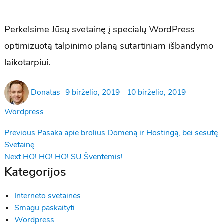
Perkelsime Jūsų svetainę į specialų WordPress
optimizuotą talpinimo planą sutartiniam išbandymo
laikotarpiui.
Author
Posted
Atnaujinta
Categori
Donatas
9 birželio, 2019
10 birželio, 2019
on
Wordpress
Navigacija
Previous
Previous
Pasaka apie brolius Domeną ir Hostingą, bei sesutę
post:
Svetainę
tarp
Next
Next
HO! HO! HO! SU Šventėmis!
įrašų
post:
Kategorijos
Interneto svetainės
Smagu paskaityti
Wordpress