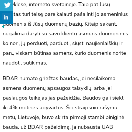
taisyklėse, interneto svetainėje. Taip pat Jūsų
klientas turi teisę pareikalauti pašalinti jo asmeninius
duomenis iš Jūsų duomenų bazių. Kitaip sakant,
negalima daryti su savo klientų asmens duomenimis
ko nori, jų perduoti, parduoti, siųsti naujienlaiškių ir
pan., viskam būtinas asmens, kurio duomenis norite
naudoti, sutikimas.
BDAR numato griežtas baudas, jei nesilaikoma
asmens duomenų apsaugos taisyklių, arba jei
paslaugos teikėjas jas pažeidžia. Baudos gali siekti
iki 4% metinės apyvartos. Šio straipsnio rašymu
metu, Lietuvoje, buvo skirta pirmoji stambi piniginė
bauda, už BDAR pažeidimą, ja nubausta UAB