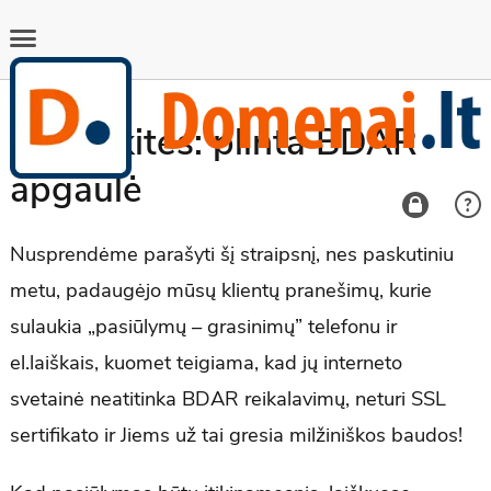
Saugokitės: plinta BDAR
apgaulė
Nusprendėme parašyti šį straipsnį, nes paskutiniu
metu, padaugėjo mūsų klientų pranešimų, kurie
sulaukia „pasiūlymų – grasinimų” telefonu ir
el.laiškais, kuomet teigiama, kad jų interneto
svetainė neatitinka BDAR reikalavimų, neturi SSL
sertifikato ir Jiems už tai gresia milžiniškos baudos!