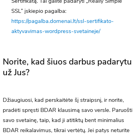
Sertifikatą. Tai galite padaryti „Really Simple
SSL” įskiepio pagalba:
https://pagalba.domenai.lt/ssl-sertifikato-
aktyvavimas-wordpress-svetaineje/
Norite, kad šiuos darbus padarytu
už Jus?
Džiaugiuosi, kad perskaitėte šį straipsnį, ir norite,
pradėti spręsti BDAR klausimą savo versle. Paruošti
savo svetainę, taip, kad ji atitiktų bent minimalius
BDAR reikalavimus, tikrai vertėtų. Jei patys neturite