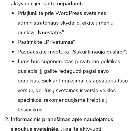
aktyvuoti, jei dar to nepadarėte.
Prisijunkite prie WordPress svetainės
administratoriaus skydelio, eikite į meniu
punktą
„Nuostatos”
;
Pasirinkite
„Privatumas”
;
Paspauskite mygtuką
„Sukurti naują puslapį”
;
Jums bus sugeneruotas privatumo politikos
puslapis, jį galite redaguoti pagal savo
poreikius. Siekiant maksimalios apsaugos Jūsų
verslui, dėl Jūsų svetainės ir verslo veiklos
specifikos, rekomenduojame kreiptis į
teisininkus.
Informacinis pranešimas apie naudojamus
slapukus svetainėje.
Jį galite aktyvuoti