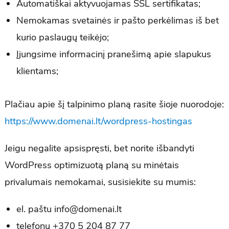
Automatiškai aktyvuojamas SSL sertifikatas;
Nemokamas svetainės ir pašto perkėlimas iš bet
kurio paslaugų teikėjo;
Įjungsime informacinį pranešimą apie slapukus
klientams;
Plačiau apie šį talpinimo planą rasite šioje nuorodoje:
https://www.domenai.lt/wordpress-hostingas
Jeigu negalite apsispręsti, bet norite išbandyti
WordPress optimizuotą planą su minėtais
privalumais nemokamai, susisiekite su mumis:
el. paštu info@domenai.lt
telefonu +370 5 204 87 77