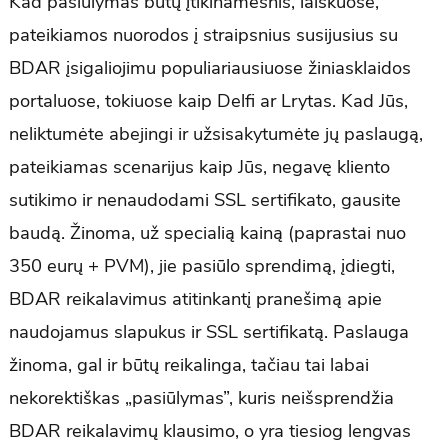
Kad pasiūlymas būtų įtikinamesnis, laiškuose,
pateikiamos nuorodos į straipsnius susijusius su
BDAR įsigaliojimu populiariausiuose žiniasklaidos
portaluose, tokiuose kaip Delfi ar Lrytas. Kad Jūs,
neliktumėte abejingi ir užsisakytumėte jų paslaugą,
pateikiamas scenarijus kaip Jūs, negavę kliento
sutikimo ir nenaudodami SSL sertifikato, gausite
baudą. Žinoma, už specialią kainą (paprastai nuo
350 eurų + PVM), jie pasiūlo sprendimą, įdiegti,
BDAR reikalavimus atitinkantį pranešimą apie
naudojamus slapukus ir SSL sertifikatą. Paslauga
žinoma, gal ir būtų reikalinga, tačiau tai labai
nekorektiškas „pasiūlymas”, kuris neišsprendžia
BDAR reikalavimų klausimo, o yra tiesiog lengvas