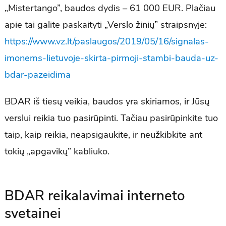
„Mistertango”, baudos dydis – 61 000 EUR. Plačiau
apie tai galite paskaityti „Verslo žinių” straipsnyje:
https://www.vz.lt/paslaugos/2019/05/16/signalas-
imonems-lietuvoje-skirta-pirmoji-stambi-bauda-uz-
bdar-pazeidima
BDAR iš tiesų veikia, baudos yra skiriamos, ir Jūsų
verslui reikia tuo pasirūpinti. Tačiau pasirūpinkite tuo
taip, kaip reikia, neapsigaukite, ir neužkibkite ant
tokių „apgavikų” kabliuko.
BDAR reikalavimai interneto
svetainei