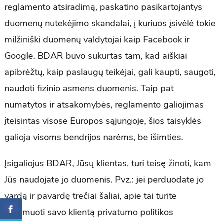
reglamento atsiradimą, paskatino pasikartojantys
duomenų nutekėjimo skandalai, į kuriuos įsivėlė tokie
milžiniški duomenų valdytojai kaip Facebook ir
Google. BDAR buvo sukurtas tam, kad aiškiai
apibrėžtų, kaip paslaugų teikėjai, gali kaupti, saugoti,
naudoti fizinio asmens duomenis. Taip pat
numatytos ir atsakomybės, reglamento galiojimas
įteisintas visose Europos sąjungoje, šios taisyklės
galioja visoms bendrijos narėms, be išimties.
Įsigaliojus BDAR, Jūsų klientas, turi teisę žinoti, kam
Jūs naudojate jo duomenis. Pvz.: jei perduodate jo
vardą ir pavardę trečiai šaliai, apie tai turite
informuoti savo klientą privatumo politikos