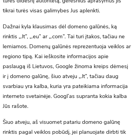
turės didesnį autoritetą, geresnius aprašymus jis
tikrai turės visas galimybes Jus aplenkti.
Dažnai kyla klausimas dėl domeno galūnės, ką
rinktis „.lt”, „.eu” ar „.com”. Tai turi įtakos, tačiau ne
lemiamos. Domenų galūnės reprezentuoja veiklos ar
regiono tipą. Kai ieškosite informacijos apie
paslaugą iš Lietuvos, Google žinoma kreips dėmesį
ir į domeno galūnę, šiuo atveju „.lt”, tačiau daug
svarbiau yra kalba, kuria yra pateikiama informacija
interneto svetainėje. Googl’as supranta kokia kalba
Jūs rašote.
Šiuo atveju, aš visuomet patariu domeno galūnę
rinktis pagal veiklos pobūdį, jei planuojate dirbti tik