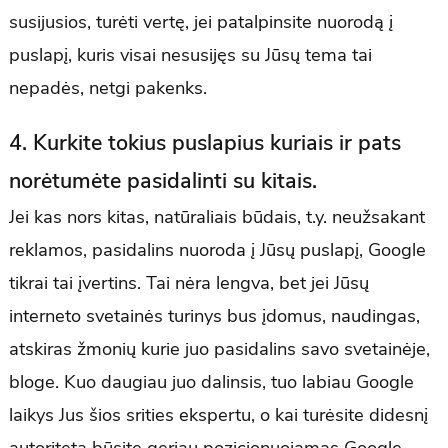
susijusios, turėti vertę, jei patalpinsite nuorodą į
puslapį, kuris visai nesusijęs su Jūsų tema tai
nepadės, netgi pakenks.
4. Kurkite tokius puslapius kuriais ir pats
norėtumėte pasidalinti su kitais.
Jei kas nors kitas, natūraliais būdais, t.y. neužsakant
reklamos, pasidalins nuoroda į Jūsų puslapį, Google
tikrai tai įvertins. Tai nėra lengva, bet jei Jūsų
interneto svetainės turinys bus įdomus, naudingas,
atskiras žmonių kurie juo pasidalins savo svetainėje,
bloge. Kuo daugiau juo dalinsis, tuo labiau Google
laikys Jus šios srities ekspertu, o kai turėsite didesnį
autoritetą būsite geriau pozicionuojamas Google