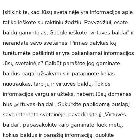
Įsitikinkite, kad Jūsų svetainėje yra informacijos apie
tai ko ieškote su raktiniu žodžiu. Pavyzdžiui, esate
baldų gamintojas, Google ieškote „virtuvės baldai” ir
nerandate savo svetainės. Pirmas dalykas ką
turėtumėte patikrinti ar yra pakankamai informacijos
Jūsų svetainėje? Galbūt parašėte jog gaminate
baldus pagal užsakymus ir patapinote kelias
nuotraukas, tarp jų ir virtuvės baldų. Tokios
informacijos vargu ar užteks, nebent Jūsų domenas
bus „virtuves-baldai”. Sukurkite papildomą puslapį
savo interneto svetainėje, pavadinkite jį „Virtuvės
baldai”, papasakokite kaip gaminate, kiek metų,
kokius baldus ir panašią informaciją, duokite