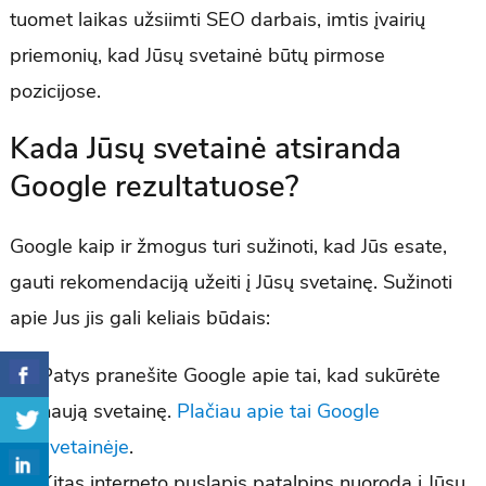
tuomet laikas užsiimti SEO darbais, imtis įvairių
priemonių, kad Jūsų svetainė būtų pirmose
pozicijose.
Kada Jūsų svetainė atsiranda
Google rezultatuose?
Google kaip ir žmogus turi sužinoti, kad Jūs esate,
gauti rekomendaciją užeiti į Jūsų svetainę. Sužinoti
apie Jus jis gali keliais būdais:
Patys pranešite Google apie tai, kad sukūrėte
naują svetainę.
Plačiau apie tai Google
svetainėje
.
Kitas interneto puslapis patalpins nuorodą į Jūsų