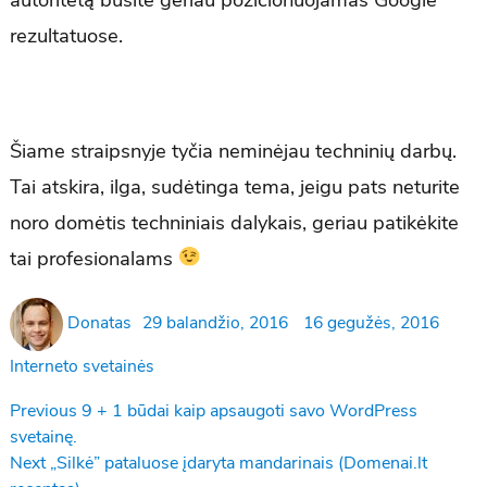
rezultatuose.
Šiame straipsnyje tyčia neminėjau techninių darbų.
Tai atskira, ilga, sudėtinga tema, jeigu pats neturite
noro domėtis techniniais dalykais, geriau patikėkite
tai profesionalams
Author
Posted
Atnaujinta
Cate
Donatas
29 balandžio, 2016
16 gegužės, 2016
on
Interneto svetainės
Navigacija
Previous
Previous
9 + 1 būdai kaip apsaugoti savo WordPress
post:
svetainę.
tarp
Next
Next
„Silkė” pataluose įdaryta mandarinais (Domenai.lt
įrašų