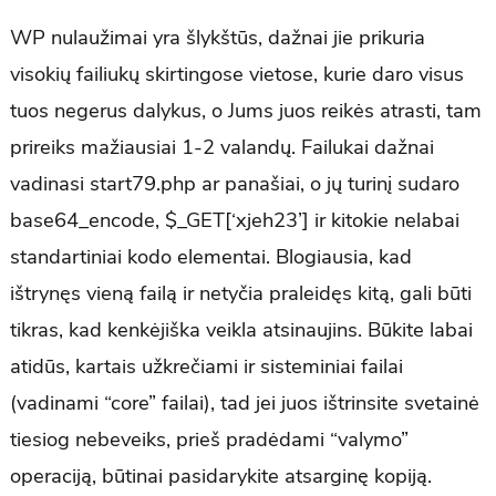
WP nulaužimai yra šlykštūs, dažnai jie prikuria
visokių failiukų skirtingose vietose, kurie daro visus
tuos negerus dalykus, o Jums juos reikės atrasti, tam
prireiks mažiausiai 1-2 valandų. Failukai dažnai
vadinasi start79.php ar panašiai, o jų turinį sudaro
base64_encode, $_GET[‘xjeh23’] ir kitokie nelabai
standartiniai kodo elementai. Blogiausia, kad
ištrynęs vieną failą ir netyčia praleidęs kitą, gali būti
tikras, kad kenkėjiška veikla atsinaujins. Būkite labai
atidūs, kartais užkrečiami ir sisteminiai failai
(vadinami “core” failai), tad jei juos ištrinsite svetainė
tiesiog nebeveiks, prieš pradėdami “valymo”
operaciją, būtinai pasidarykite atsarginę kopiją.