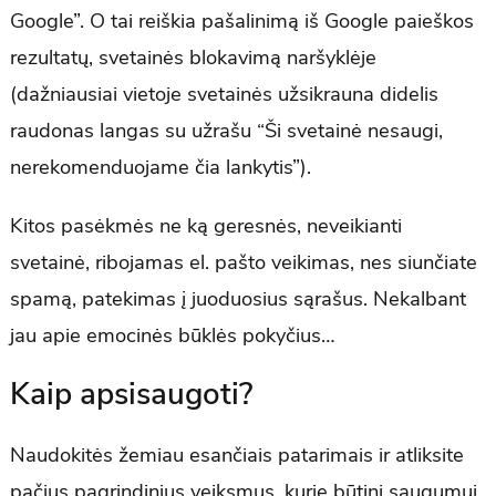
Google”. O tai reiškia pašalinimą iš Google paieškos
rezultatų, svetainės blokavimą naršyklėje
(dažniausiai vietoje svetainės užsikrauna didelis
raudonas langas su užrašu “Ši svetainė nesaugi,
nerekomenduojame čia lankytis”).
Kitos pasėkmės ne ką geresnės, neveikianti
svetainė, ribojamas el. pašto veikimas, nes siunčiate
spamą, patekimas į juoduosius sąrašus. Nekalbant
jau apie emocinės būklės pokyčius…
Kaip apsisaugoti?
Naudokitės žemiau esančiais patarimais ir atliksite
pačius pagrindinius veiksmus, kurie būtini saugumui