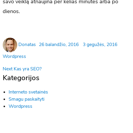
savo veiklą atnaujina per kelias minutes arba po
dienos.
Author
Posted
Atnaujinta
Categ
Donatas
26 balandžio, 2016
3 gegužės, 2016
on
Wordpress
Navigacija
Next
Next
Kas yra SEO?
post:
Kategorijos
tarp
įrašų
Interneto svetainės
Smagu paskaityti
Wordpress