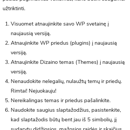
užtriktinti.
Visuomet atnaujinkite savo WP svetainę į
naujausią versiją.
Atnaujinkite WP priedus (plugins) į naujausią
versiją.
Atnaujinkite Dizaino temas (Themes) į naujausią
versiją.
Nenaudokite nelegalių, nulaužtų temų ir priedų.
Rimtai! Nejuokauju!
Nereikalingas temas ir priedus pašalinkite.
Naudokite saugius slaptažodžius, pasistenkite,
kad slaptažodis būtų bent jau iš 5 simbolių, jį
sudarytų didžiosios, mažosios raidės ir skaičius