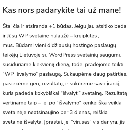
Kas nors padarykite tai už mane!
Štai čia ir atsiranda +1 būdas. Jeigu jau atsitiko bėda
ir Jūsų WP svetainę nulaužė – kreipkitės į
mus. Būdami vieni didžiausių hostingo paslaugų
teikėjų Lietuvoje su WordPress svetainių saugumu
susiduriame kiekvieną dieną, todėl pradėjome teikti
“WP išvalymo” paslaugą. Sukaupėme daug patirties,
pasiekėme gerų rezultatų, ir sukūrėme savo įrankį,
kuris padeda kokybiškai “išvalyti” svetainę. Rezultatą
vertiname taip – jei po “išvalymo” kenkėjiška veikla
svetainėje neatsinaujino per 3 dienas, reiškia
svetainė išvalyta. Įprastai, jei “virusas” vis dar yra, jis