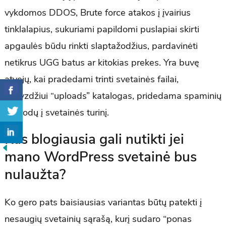
vykdomos DDOS, Brute force atakos į įvairius
tinklalapius, sukuriami papildomi puslapiai skirti
apgaulės būdu rinkti slaptažodžius, pardavinėti
netikrus UGG batus ar kitokias prekes. Yra buvę
atvejų, kai pradedami trinti svetainės failai,
pavyzdžiui “uploads” katalogas, pridedama spaminių
nuorodų į svetainės turinį.
Kas blogiausia gali nutikti jei
mano WordPress svetainė bus
nulaužta?
Ko gero pats baisiausias variantas būtų patekti į
nesaugių svetainių sąrašą, kurį sudaro “ponas