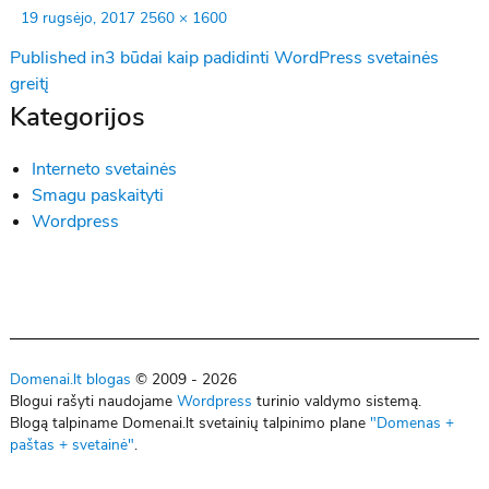
Posted
Full
19 rugsėjo, 2017
2560 × 1600
on
size
Navigacija
Published in
3 būdai kaip padidinti WordPress svetainės
greitį
tarp
Kategorijos
įrašų
Interneto svetainės
Smagu paskaityti
Wordpress
Domenai.lt blogas
© 2009 - 2026
Blogui rašyti naudojame
Wordpress
turinio valdymo sistemą.
Blogą talpiname Domenai.lt svetainių talpinimo plane
"Domenas +
paštas + svetainė"
.