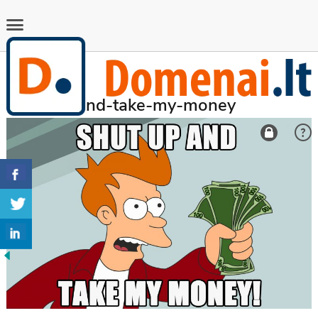
Previous Image
Shut-up-and-take-my-money